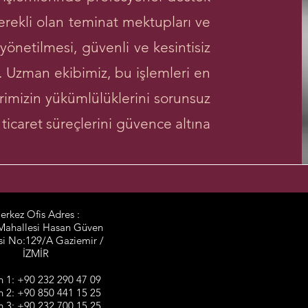
gerekli olan teminat mektupları ve
yönetilmesi, güvenli ve kesintisiz
r. Uzman ekibimiz, bu işlemleri en
rimizin yükümlülüklerini sorunsuz
 ticaret süreçlerini güvence altına
erkez Ofis Adres :
Mahallesi Hasan Güven
i No:129/A Gaziemir /
İZMİR
n 1: +90 232 290 47 09
n 2: +90 850 441 15 25
n 3: +90 232 700 15 25