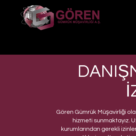
DANIŞ
İ
Gören Gümrük Müşavirliği ola
hizmeti sunmaktayız. Uz
kurumlarından gerekli izinle