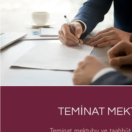
TEMİNAT MEK
Teminat mektubu ve taahhüt iş