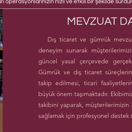
ari operasyonlarınızın hızlı ve etkili bir şekilde sürd
MEVZUAT D
Dış ticaret ve gümrük mevzuat
deneyim sunarak müşterilerimizi
güncel yasal çerçevede gerçekl
Gümrük ve dış ticaret süreçlerin
takip edilmesi, ticari faaliyet
büyük önem taşımaktadır. Ekibimi
takibini yaparak, müşterilerimizi
sağlamak için profesyonel destek 