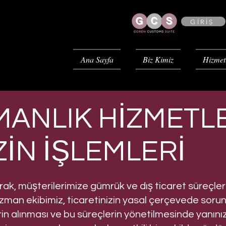
GİRİŞ
Ana Sayfa
Biz Kimiz
Hizmet
MANLIK HİZMETL
ZİN İŞLEMLERİ
rak, müşterilerimize gümrük ve dış ticaret süreçle
man ekibimiz, ticaretinizin yasal çerçevede sorun
rin alınması ve bu süreçlerin yönetilmesinde yanın